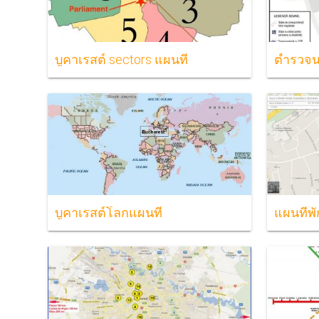
บูคาเรสต์ sectors แผนที่
ตำรวจนค
บูคาเรสต์โลกแผนที่
แผนที่พั