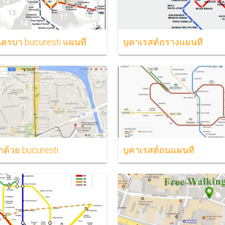
รบา bucuresti แผนที่
บูคาเรสต์ถรางแผนที่
กด้วย bucuresti
บูคาเรสต์ถนแผนที่